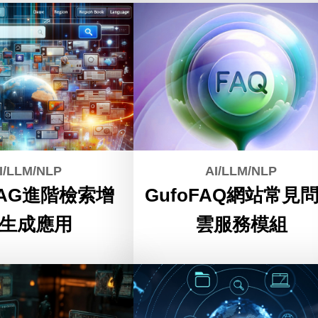
I/LLM/NLP
AI/LLM/NLP
RAG進階檢索增
GufoFAQ網站常見
生成應用
雲服務模組