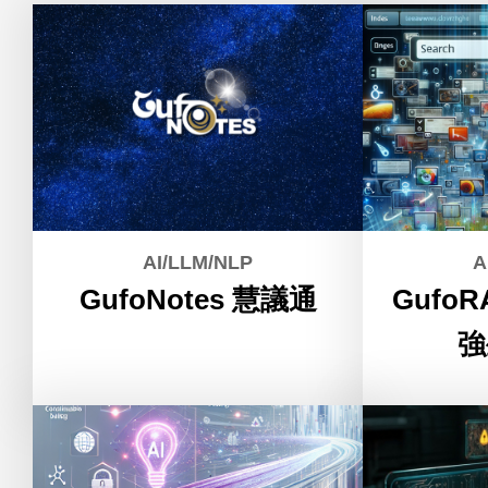
AI/LLM/NLP
A
GufoNotes 慧議通
Gufo
強