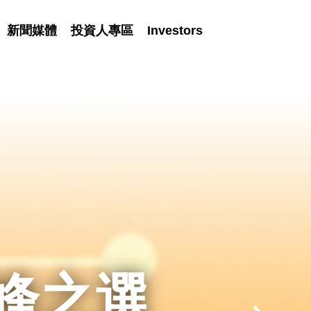
新聞媒體
投資人專區
Investors
4.5 星好評
會議平台
峰之選
榮