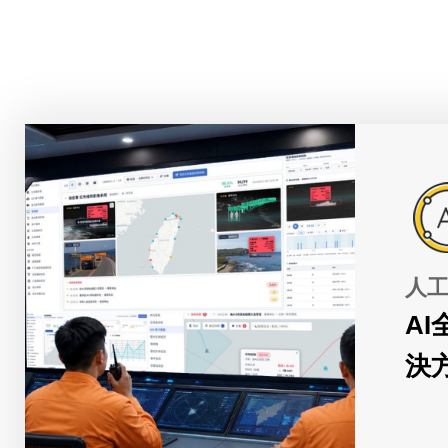
人
A
決