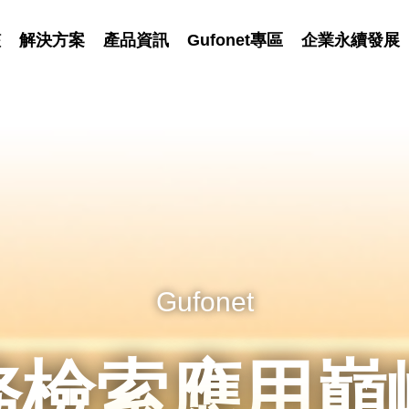
艦
解決方案
產品資訊
Gufonet專區
企業永續發展
驊宏資通「GufoNotes慧議通」
本地部署才安心！
企業永續發展
Gufonet
驊宏資通
tes 慧議通獲 
一落地企業AI
商務檢索應用巔
共創 共享 共