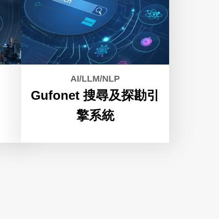
AI/LLM/NLP
Gufonet 搜尋及探勘引
擎系統