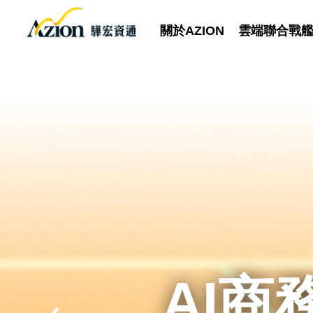
關於AZION
雲端聯合戰
GufoNo
市場唯
AI