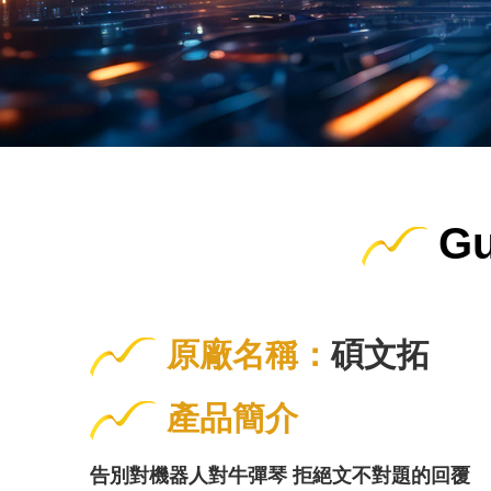
G
原廠名稱：
碩文拓
產品簡介
告別對機器人對牛彈琴 拒絕文不對題的回覆