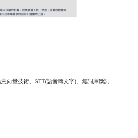
、語意向量技術、STT(語音轉文字)、無詞庫斷詞