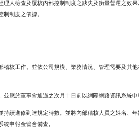
經理人檢查及覆核內部控制制度之缺失及衡量營運之效果
控制制度之依據。
部稽核工作。並依公司規模、業務情況、管理需要及其他
，並應於董事會通過之次月十日前以網際網路資訊系統申
並持續進修到達規定時數。並將內部稽核人員之姓名、年
系統申報金管會備查。