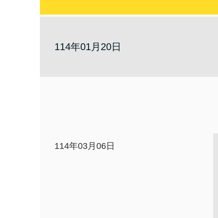
114年01月20日
114年03月06日