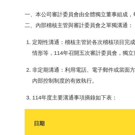
一、本公司審計委員會由全體獨立董事組成，
二、內部稽核主管與審計委員會之單獨溝通：
定期性溝通：稽核主管於各次稽核項目完
情形等，114年召開五次審計委員會，獨
非定期溝通：利用電話、電子郵件或當面
內部控制制度的有效執行。
114年度主要溝通事項摘錄如下表：
日期