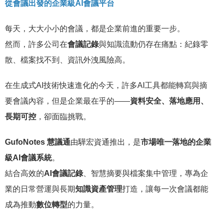
從會議出發的企業級AI會議平台
每天，大大小小的會議，都是企業前進的重要一步。
然而，許多公司在
會議記錄
與知識流動仍存在痛點：紀錄零
散、檔案找不到、資訊外洩風險高。
在生成式AI技術快速進化的今天，許多AI工具都能轉寫與摘
要會議內容，但是企業最在乎的——
資料安全、落地應用、
長期可控
，卻面臨挑戰。
GufoNotes 慧議通
由驊宏資通推出，是
市場唯一落地的企業
級AI會議系統
。
結合高效的
AI會議記錄
、智慧摘要與檔案集中管理，專為企
業的日常營運與長期
知識資產管理
打造，讓每一次會議都能
成為推動
數位轉型
的力量。