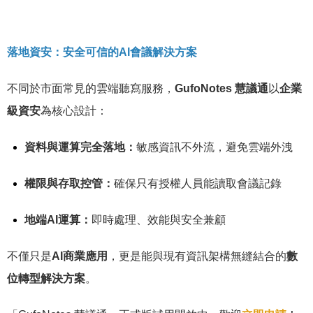
落地資安：安全可信的AI會議解決方案
不同於市面常見的雲端聽寫服務，
GufoNotes 慧議通
以
企業
級資安
為核心設計：
資料與運算完全落地：
敏感資訊不外流，避免雲端外洩
權限與存取控管：
確保只有授權人員能讀取會議記錄
地端AI運算：
即時處理、效能與安全兼顧
不僅只是
AI商業應用
，更是能與現有資訊架構無縫結合的
數
位轉型解決方案
。