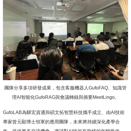
團隊分享多項研發成果，包含客服機器人GufoFAQ、知識管
理AI智能化GufoRAG與會議轉錄與摘要MeetLingo。
GufoLAB為驊宏資通與碩文拓智慧科技攜手成立、由AI技術
專家曾元顯博士領軍的應用團隊，未來將持續深化產學合