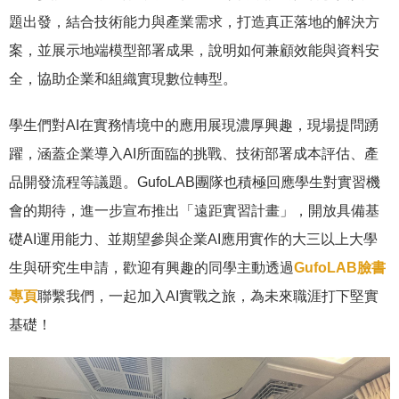
題出發，結合技術能力與產業需求，打造真正落地的解決方
案，並展示地端模型部署成果，說明如何兼顧效能與資料安
全，協助企業和組織實現數位轉型。
學生們對AI在實務情境中的應用展現濃厚興趣，現場提問踴
躍，涵蓋企業導入AI所面臨的挑戰、技術部署成本評估、產
品開發流程等議題。GufoLAB團隊也積極回應學生對實習機
會的期待，進一步宣布推出「遠距實習計畫」，開放具備基
礎AI運用能力、並期望參與企業AI應用實作的大三以上大學
生與研究生申請，歡迎有興趣的同學主動透過
GufoLAB臉書
專頁
聯繫我們，一起加入AI實戰之旅，為未來職涯打下堅實
基礎！