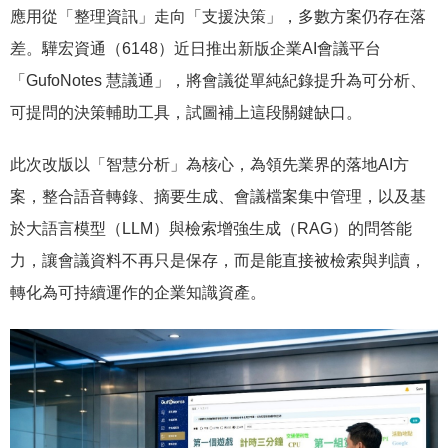
應用從「整理資訊」走向「支援決策」，多數方案仍存在落
差。驊宏資通（6148）近日推出新版企業AI會議平台
「GufoNotes 慧議通」，將會議從單純紀錄提升為可分析、
可提問的決策輔助工具，試圖補上這段關鍵缺口。
此次改版以「智慧分析」為核心，為領先業界的落地AI方
案，整合語音轉錄、摘要生成、會議檔案集中管理，以及基
於大語言模型（LLM）與檢索增強生成（RAG）的問答能
力，讓會議資料不再只是保存，而是能直接被檢索與判讀，
轉化為可持續運作的企業知識資產。