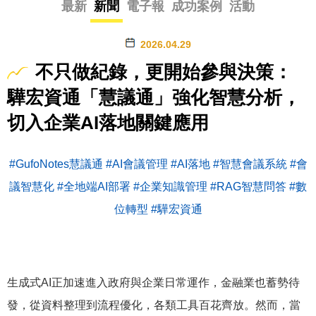
最新
新聞
電子報
成功案例
活動
2026.04.29
不只做紀錄，更開始參與決策：
驊宏資通「慧議通」強化智慧分析，
切入企業AI落地關鍵應用
#GufoNotes慧議通
#AI會議管理
#AI落地
#智慧會議系統
#會
議智慧化
#全地端AI部署
#企業知識管理
#RAG智慧問答
#數
位轉型
#驊宏資通
生成式AI正加速進入政府與企業日常運作，金融業也蓄勢待
發，從資料整理到流程優化，各類工具百花齊放。然而，當