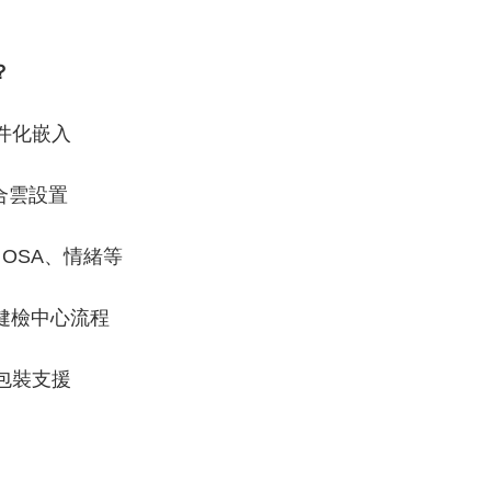
？
件化嵌入
合雲設置
、OSA、情緒等
與健檢中心流程
品包裝支援