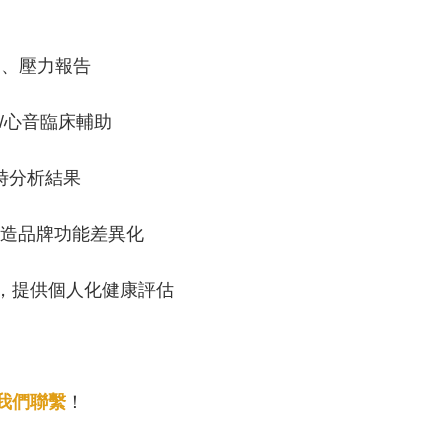
預測、壓力報告
心電/心音臨床輔助
即時分析結果
M 打造品牌功能差異化
p，提供個人化健康評估
我們聯繫
！