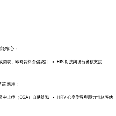
能核心：
成圖表、即時資料倉儲統計
HIS 對接與後台審核支援
涵蓋應用：
吸中止症（OSA）自動辨識
HRV 心率變異與壓力情緒評估