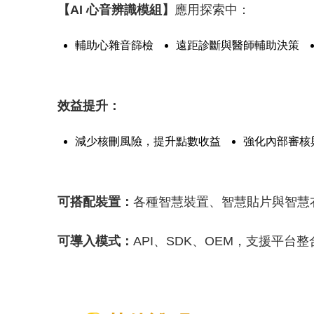
【AI 心音辨識模組】
應用探索中：
輔助心雜音篩檢
遠距診斷與醫師輔助決策
效益提升：
減少核刪風險，提升點數收益
強化內部審核
可搭配裝置：
各種智慧裝置、智慧貼片與智慧
可導入模式：
API、SDK、OEM，支援平台