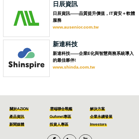
日辰資訊
日辰資訊——品質提升價值，IT資安＋軟體
服務
www.ausenior.com.tw
新達科技
新達科技——企業E化與智慧商務系統導入
的最佳夥伴!
www.shinda.com.tw
關於AZION
雲端聯合戰艦
解決方案
產品資訊
Gufonet專區
企業永續發展
新聞媒體
投資人專區
Investors