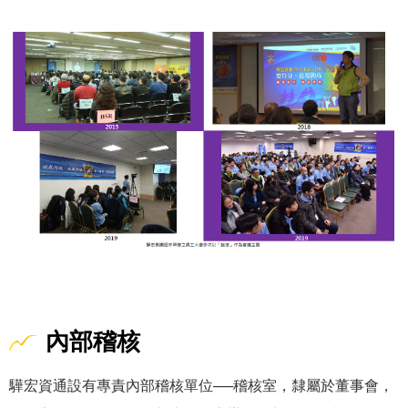
內部稽核
驊宏資通設有專責內部稽核單位──稽核室，隸屬於董事會，