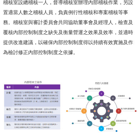
稽核室設總稽核一人，督導稽核室辦理內部稽核作業，另設
置適當人數之稽核人員，負責例行性稽核和專案稽核等事
務。稽核室與審計委員會共同協助董事會及經理人，檢查及
覆核內部控制制度之缺失及衡量營運之效果及效率，並適時
提供改進建議，以確保內部控制制度得以持續有效實施及作
為檢討修正內部控制制度之依據。