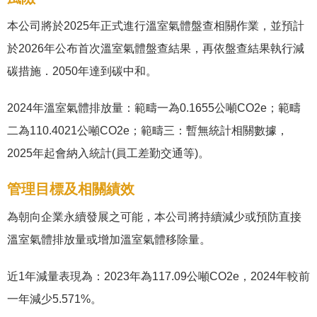
本公司將於2025年正式進行溫室氣體盤查相關作業，並預計
於2026年公布首次溫室氣體盤查結果，再依盤查結果執行減
碳措施．2050年達到碳中和。
2024年溫室氣體排放量：範疇一為0.1655公噸CO2e；範疇
二為110.4021公噸CO2e；範疇三：暫無統計相關數據，
2025年起會納入統計(員工差勤交通等)。
管理目標及相關績效
為朝向企業永續發展之可能，本公司將持續減少或預防直接
溫室氣體排放量或增加溫室氣體移除量。
近1年減量表現為：2023年為117.09公噸CO2e，2024年較前
一年減少5.571%。