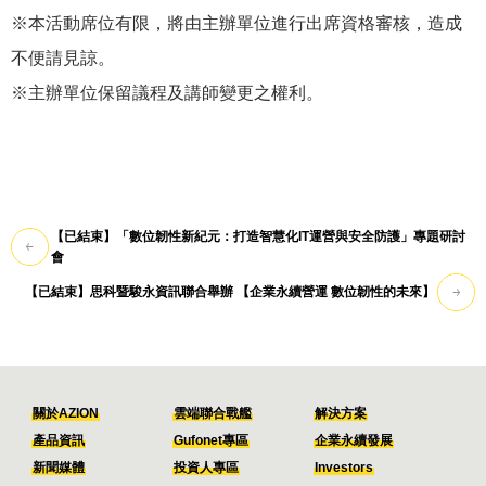
※本活動席位有限，將由主辦單位進行出席資格審核，造成
不便請見諒。
※主辦單位保留議程及講師變更之權利。
【已結束】「數位韌性新紀元：打造智慧化IT運營與安全防護」專題研討
會
【已結束】思科暨駿永資訊聯合舉辦 【企業永續營運 數位韌性的未來】
關於AZION
雲端聯合戰艦
解決方案
產品資訊
Gufonet專區
企業永續發展
新聞媒體
投資人專區
Investors