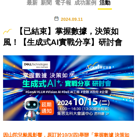
最新
新聞
電子報
成功案例
活動
2024.09.11
【已結束】掌握數據，決策如
風！【生成式AI實戰分享】研討會
因山陀兒颱風影響，原訂於10/3(四)舉辦「掌握數據 決策如