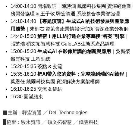
14:00-14:10
開場致詞｜陳詩鴻 戴爾科技集團 資深經銷業
務開發協理 & 王子敬 驊宏資通 系統整合事業部協理
14:10-14:40
【專題演講】生成式AI的技術發展與產業應
用趨勢
｜朱師右 資策會產業情報研究所 資深產業分析師
14:40-15:00
解密！用LLM打造企業專屬搜“答案”引擎
｜
張芝瑞 碩文拓智慧科技 GufoLAB生態系產品經理
15:00-15:20
生成式AI 在影像辨識的創新與應用
｜吳鵬榮
鐵雲科技 工程副總
15:20-15:35 茶點 & 交流
15:35-16:10
把AI帶入您的資料：完整端到端的AI旅程
｜
葉恩任 戴爾科技集團 資深解決方案架構師
16:10-16:25 交流 & 總結
16:30 圓滿結束
▉主辦：驊宏資通 ╱ Dell Technologies
▉協辦：駿永資訊 ╱ 碩文拓智慧 ╱ 鐵雲科技