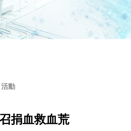
活動
號召捐血救血荒