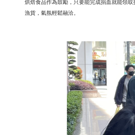
烘焙食品作為鼓勵，只要能完成捐血就能領取
漁貨，氣氛輕鬆融洽。