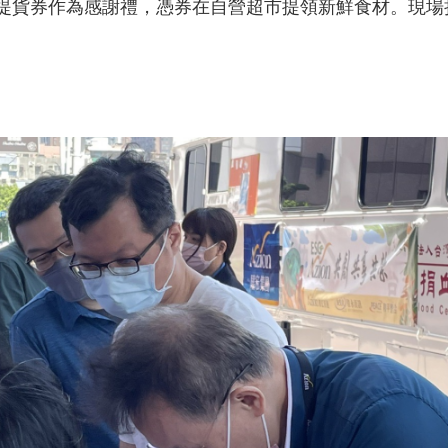
提貨券作為感謝禮，憑券在自營超市提領新鮮食材。現場