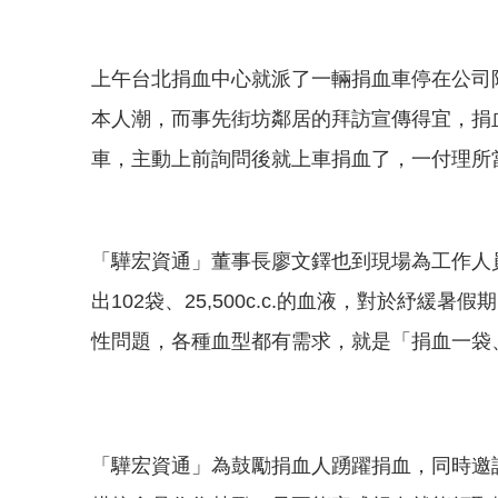
上午台北捐血中心就派了一輛捐血車停在公司
本人潮，而事先街坊鄰居的拜訪宣傳得宜，捐
車，主動上前詢問後就上車捐血了，一付理所
「驊宏資通」董事長廖文鐸也到現場為工作人
出102袋、25,500c.c.的血液，對於
性問題，各種血型都有需求，就是「捐血一袋
「驊宏資通」為鼓勵捐血人踴躍捐血，同時邀