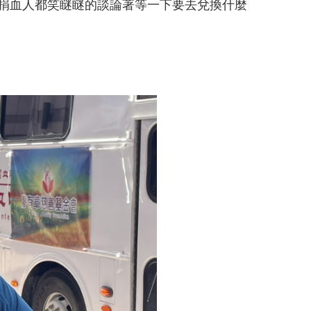
捐血人都笑瞇瞇的談論著等一下要去兌換什麼