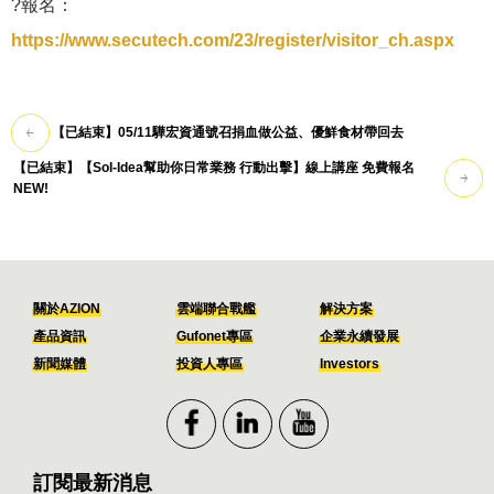
?報名：
https://www.secutech.com/23/register/visitor_ch.aspx
【已結束】05/11驊宏資通號召捐血做公益、優鮮食材帶回去
【已結束】【Sol-Idea幫助你日常業務 行動出擊】線上講座 免費報名
NEW!
關於AZION
雲端聯合戰艦
解決方案
產品資訊
Gufonet專區
企業永續發展
新聞媒體
投資人專區
Investors
訂閱最新消息