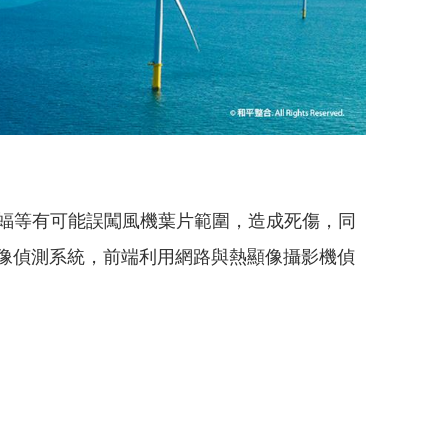
蝠等有可能誤闖風機葉片範圍，造成死傷，同
影像偵測系統，前端利用網路與熱顯像攝影機偵