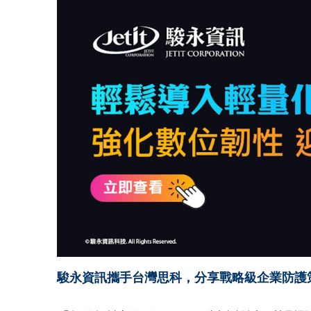
駿永資訊攜手台灣思科，分享戰略級企業防護