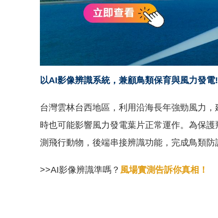
以AI影像辨識系統，兼顧鳥類保育與風力發電!
台灣雲林台西地區，利用沿海長年強勁風力，
時也可能影響風力發電葉片正常運作。為保護
測飛行動物，後端串接辨識功能，完成鳥類防
>>AI影像辨識準嗎？
風場實測告訴你真相！