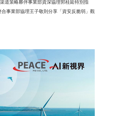
區渠道策略夥伴事業部資深協理郭桂延特別指
統整合事業部協理王子敬則分享「資安反脆弱」觀