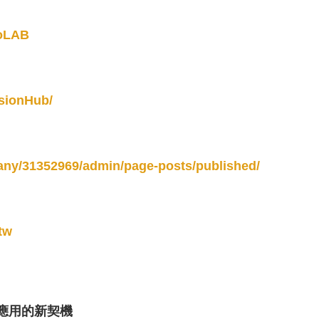
foLAB
sionHub/
any/31352969/admin/page-posts/published/
tw
應用的新契機