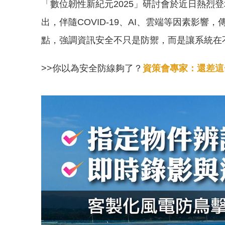
「數位韌性新紀元2025」研討會於近日熱
出，伴隨COVID-19、AI、雲端等因素
點，強調資訊安全不只是防禦，而是讓系統在
>>你以為安全防線夠了？
資策會專家：還差這