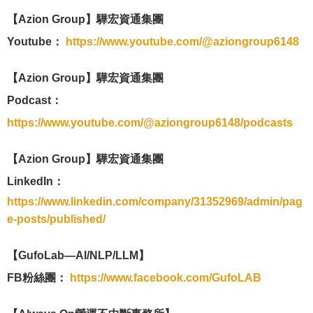
【Azion Group】驊宏資通集團
Youtube：
https://www.youtube.com/@aziongroup6148
【Azion Group】驊宏資通集團
Podcast：
https://www.youtube.com/@aziongroup6148/podcasts
【Azion Group】驊宏資通集團
LinkedIn：
https://www.linkedin.com/company/31352969/admin/pag
e-posts/published/
【GufoLab—AI/NLP/LLM】
FB粉絲團：
https://www.facebook.com/GufoLAB