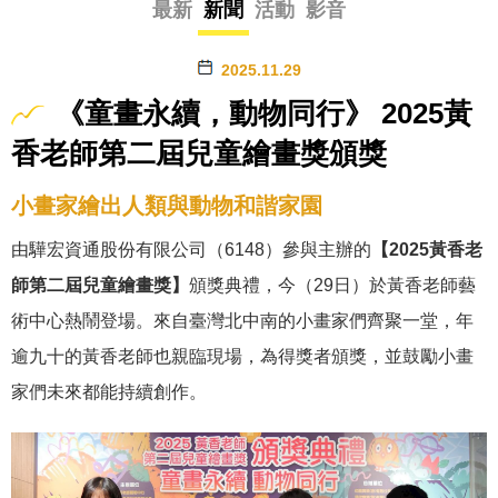
最新
新聞
活動
影音
2025.11.29
《童畫永續，動物同行》 2025黃
香老師第二屆兒童繪畫獎頒獎
小畫家繪出人類與動物和諧家園
由驊宏資通股份有限公司（6148）參與主辦的
【2025黃香老
師第二屆兒童繪畫獎】
頒獎典禮，今（29日）於黃香老師藝
術中心熱鬧登場。來自臺灣北中南的小畫家們齊聚一堂，年
逾九十的黃香老師也親臨現場，為得獎者頒獎，並鼓勵小畫
家們未來都能持續創作。