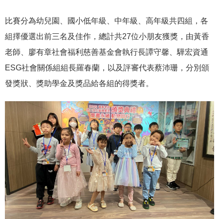
比賽分為幼兒園、國小低年級、中年級、高年級共四組，各
組擇優選出前三名及佳作，總計共27位小朋友獲獎，由黃香
老師、廖有章社會福利慈善基金會執行長譚守馨、驊宏資通
ESG社會關係組組長羅春蘭，以及評審代表蔡沛珊，分別頒
發獎狀、獎助學金及獎品給各組的得獎者。