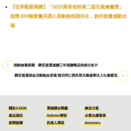
【世界觀新聞網】「2025黃香老師第二屆兒童繪畫獎」
頒獎 800幅童畫共譜人與動物和諧共生，創作能量感動全
場
推動無毒家園 驊宏資通連續三年捐贈毒品快篩分析片
驊宏資通捐血活動熱血登場 號召同仁與民眾共襄盛舉注入社會暖流
關於AZION
雲端聯合戰艦
解決方案
產品資訊
Gufonet專區
企業永續發展
新聞媒體
投資人專區
Investors