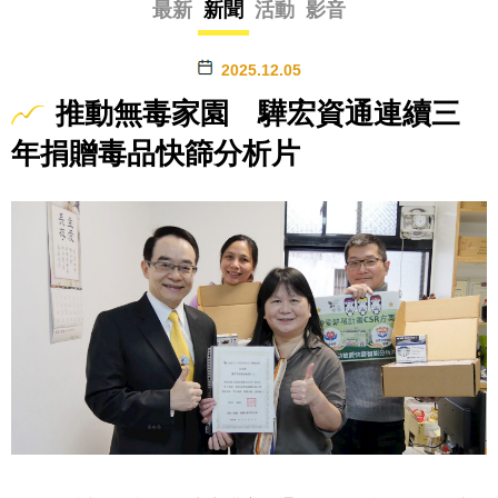
最新
新聞
活動
影音
2025.12.05
推動無毒家園 驊宏資通連續三
年捐贈毒品快篩分析片