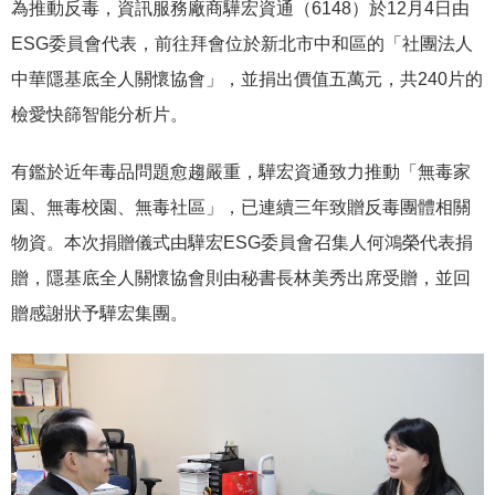
為推動反毒，資訊服務廠商驊宏資通（6148）於12月4日由
ESG委員會代表，前往拜會位於新北市中和區的「社團法人
中華隱基底全人關懷協會」，並捐出價值五萬元，共240片的
檢愛快篩智能分析片。
有鑑於近年毒品問題愈趨嚴重，驊宏資通致力推動「無毒家
園、無毒校園、無毒社區」，已連續三年致贈反毒團體相關
物資。本次捐贈儀式由驊宏ESG委員會召集人何鴻榮代表捐
贈，隱基底全人關懷協會則由秘書長林美秀出席受贈，並回
贈感謝狀予驊宏集團。