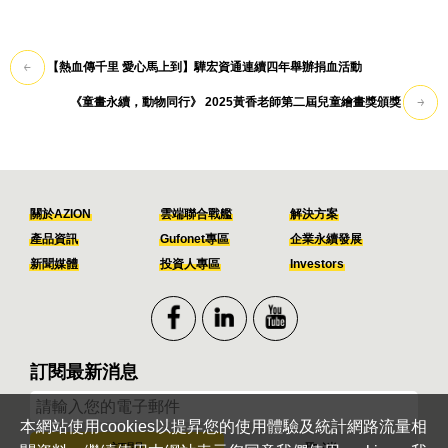
【熱血傳千里 愛心馬上到】驊宏資通連續四年舉辦捐血活動
《童畫永續，動物同行》 2025黃香老師第二屆兒童繪畫獎頒獎
關於AZION
雲端聯合戰艦
解決方案
產品資訊
Gufonet專區
企業永續發展
新聞媒體
投資人專區
Investors
訂閱最新消息
本網站使用cookies以提昇您的使用體驗及統計網路流量相